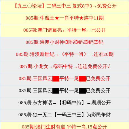
【九三〇论坛】二码三中三 复式8中3→免费公开
085期:牛魔王★一肖平特★连中11期
085期:澳门诸葛亮←平特一尾←已公开
085期:港澳小财神③码③码③码③码
085期:港澳新世纪→《平特一肖》→连准20期
085期:小龙女→⑥码中特→连连免费公开√
085期:三国风云██平特一尾██已免费公开
085期:三国风云██平特一尾██已免费公开
085期:东方神话→【⑥码中特】→期期公开
085期:独一无二【一码三中三】为彩民争财
085期:澳门生财有道,平特一肖,15点公开