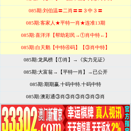
085期:刘伯温〓二肖〓〓３中３〓
085期:客家人★平特一肖★连准13期
085期:喜洋洋【帮助彩民→①肖中特←】
085期:白天鹅【中特④码】【③肖中特】
085期:龙凤榜【①肖】→《实力见证》
085期:大富翁→【平特一肖】→已公开
085期:期期赢.十码中特.十码中特
085期:澳彩通③肖③肖③肖③肖③肖