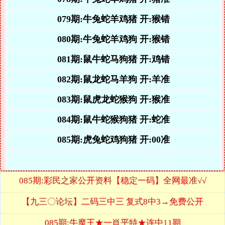
085期:彩民之家公开资料【稳定一码】全网最准√√
【九三〇论坛】二码三中三 复式8中3→免费公开
085期:牛魔王★一肖平特★连中11期