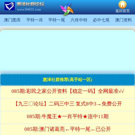
www.94655.com
返回首页
澳门图库
平特一肖
平特一尾
六肖中特
必中七尾
澳门资料
惠泽社群推荐(高手站一区)
085期:彩民之家公开资料【稳定一码】全网最准√√
【九三〇论坛】二码三中三 复式8中3→免费公开
085期:牛魔王★一肖平特★连中11期
085期:澳门诸葛亮←平特一尾←已公开